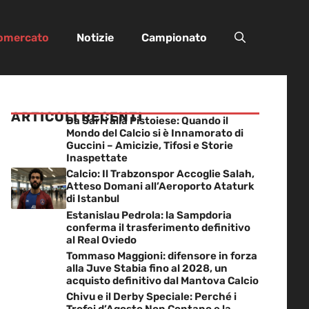
iomercato
Notizie
Campionato
ARTICOLI RECENTI
Da Sarri alla Pistoiese: Quando il
Mondo del Calcio si è Innamorato di
Guccini – Amicizie, Tifosi e Storie
Inaspettate
Calcio: Il Trabzonspor Accoglie Salah,
Atteso Domani all’Aeroporto Ataturk
di Istanbul
Estanislau Pedrola: la Sampdoria
conferma il trasferimento definitivo
al Real Oviedo
Tommaso Maggioni: difensore in forza
alla Juve Stabia fino al 2028, un
acquisto definitivo dal Mantova Calcio
Chivu e il Derby Speciale: Perché i
Trofei d’Agosto Non Contano e la