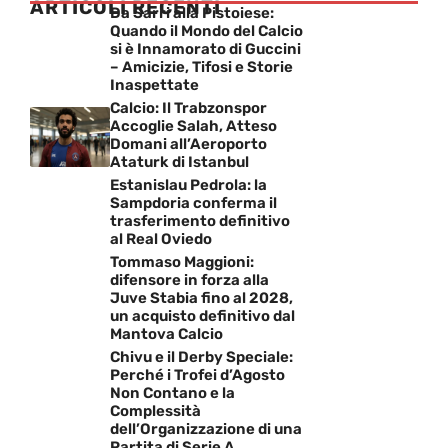
ARTICOLI RECENTI
Da Sarri alla Pistoiese:
Quando il Mondo del Calcio
si è Innamorato di Guccini
– Amicizie, Tifosi e Storie
Inaspettate
Calcio: Il Trabzonspor
Accoglie Salah, Atteso
Domani all’Aeroporto
Ataturk di Istanbul
Estanislau Pedrola: la
Sampdoria conferma il
trasferimento definitivo
al Real Oviedo
Tommaso Maggioni:
difensore in forza alla
Juve Stabia fino al 2028,
un acquisto definitivo dal
Mantova Calcio
Chivu e il Derby Speciale:
Perché i Trofei d’Agosto
Non Contano e la
Complessità
dell’Organizzazione di una
Partita di Serie A