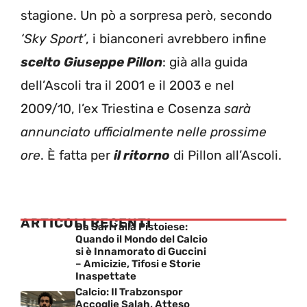
stagione. Un pò a sorpresa però, secondo
‘Sky Sport’
, i bianconeri avrebbero infine
scelto Giuseppe Pillon
: già alla guida
dell’Ascoli tra il 2001 e il 2003 e nel
2009/10, l’ex Triestina e Cosenza
sarà
annunciato ufficialmente nelle prossime
ore
. È fatta per
il ritorno
di Pillon all’Ascoli.
ARTICOLI RECENTI
Da Sarri alla Pistoiese:
Quando il Mondo del Calcio
si è Innamorato di Guccini
– Amicizie, Tifosi e Storie
Inaspettate
Calcio: Il Trabzonspor
Accoglie Salah, Atteso