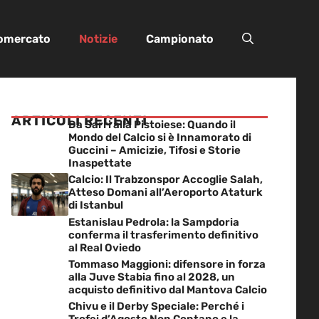
iomercato
Notizie
Campionato
ARTICOLI RECENTI
Da Sarri alla Pistoiese: Quando il
Mondo del Calcio si è Innamorato di
Guccini – Amicizie, Tifosi e Storie
Inaspettate
Calcio: Il Trabzonspor Accoglie Salah,
Atteso Domani all’Aeroporto Ataturk
di Istanbul
Estanislau Pedrola: la Sampdoria
conferma il trasferimento definitivo
al Real Oviedo
Tommaso Maggioni: difensore in forza
alla Juve Stabia fino al 2028, un
acquisto definitivo dal Mantova Calcio
Chivu e il Derby Speciale: Perché i
Trofei d’Agosto Non Contano e la