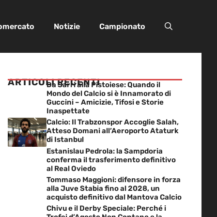
iomercato
Notizie
Campionato
ARTICOLI RECENTI
Da Sarri alla Pistoiese: Quando il
Mondo del Calcio si è Innamorato di
Guccini – Amicizie, Tifosi e Storie
Inaspettate
Calcio: Il Trabzonspor Accoglie Salah,
Atteso Domani all’Aeroporto Ataturk
di Istanbul
Estanislau Pedrola: la Sampdoria
conferma il trasferimento definitivo
al Real Oviedo
Tommaso Maggioni: difensore in forza
alla Juve Stabia fino al 2028, un
acquisto definitivo dal Mantova Calcio
Chivu e il Derby Speciale: Perché i
Trofei d’Agosto Non Contano e la