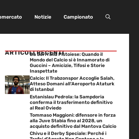
iomercato
Notizie
Campionato
ARTICOLI RECENTI
Da Sarri alla Pistoiese: Quando il
Mondo del Calcio si è Innamorato di
Guccini – Amicizie, Tifosi e Storie
Inaspettate
Calcio: Il Trabzonspor Accoglie Salah,
Atteso Domani all’Aeroporto Ataturk
di Istanbul
Estanislau Pedrola: la Sampdoria
conferma il trasferimento definitivo
al Real Oviedo
Tommaso Maggioni: difensore in forza
alla Juve Stabia fino al 2028, un
acquisto definitivo dal Mantova Calcio
Chivu e il Derby Speciale: Perché i
Trofei d’Agosto Non Contano e la