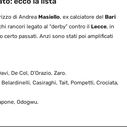
to: ecco la lista
irizzo di Andrea
Masiello
, ex calciatore del
Bari
chi rancori legato al “derby” contro il
Lecce
, in
erto passati. Anzi sono stati poi amplificati
Davi, De Col, D’Orazio, Zaro.
, Belardinelli, Casiraghi, Tait, Pompetti, Crociata,
Capone, Odogwu.