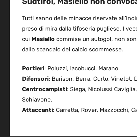
Südtirol, Masiello non convoca
Tutti sanno delle minacce riservate all’ind
preso di mira dalla tifoseria pugliese. I vec
cui
Masiello
commise un autogol, non sono c
dallo scandalo del calcio scommesse.
Portieri
: Poluzzi, Iacobucci, Marano.
Difensori
: Barison, Berra, Curto, Vinetot, 
Centrocampisti
: Siega, Nicolussi Caviglia
Schiavone.
Attaccanti
: Carretta, Rover, Mazzocchi, 