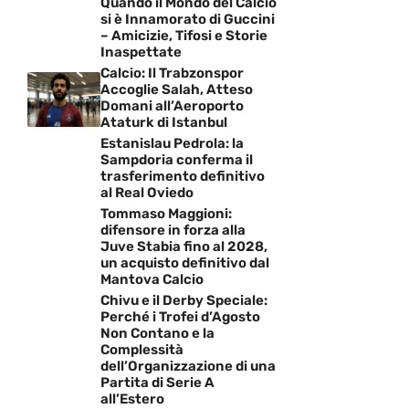
Quando il Mondo del Calcio
si è Innamorato di Guccini
– Amicizie, Tifosi e Storie
Inaspettate
Calcio: Il Trabzonspor
Accoglie Salah, Atteso
Domani all’Aeroporto
Ataturk di Istanbul
Estanislau Pedrola: la
Sampdoria conferma il
trasferimento definitivo
al Real Oviedo
Tommaso Maggioni:
difensore in forza alla
Juve Stabia fino al 2028,
un acquisto definitivo dal
Mantova Calcio
Chivu e il Derby Speciale:
Perché i Trofei d’Agosto
Non Contano e la
Complessità
dell’Organizzazione di una
Partita di Serie A
all’Estero