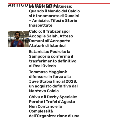
ARTICOLI RECENTI
Da Sarri alla Pistoiese:
Quando il Mondo del Calcio
si è Innamorato di Guccini
– Amicizie, Tifosi e Storie
Inaspettate
Calcio: Il Trabzonspor
Accoglie Salah, Atteso
Domani all’Aeroporto
Ataturk di Istanbul
Estanislau Pedrola: la
Sampdoria conferma il
trasferimento definitivo
al Real Oviedo
Tommaso Maggioni:
difensore in forza alla
Juve Stabia fino al 2028,
un acquisto definitivo dal
Mantova Calcio
Chivu e il Derby Speciale:
Perché i Trofei d’Agosto
Non Contano e la
Complessità
dell’Organizzazione di una