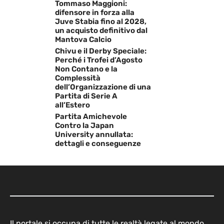
Tommaso Maggioni:
difensore in forza alla
Juve Stabia fino al 2028,
un acquisto definitivo dal
Mantova Calcio
Chivu e il Derby Speciale:
Perché i Trofei d’Agosto
Non Contano e la
Complessità
dell’Organizzazione di una
Partita di Serie A
all’Estero
Partita Amichevole
Contro la Japan
University annullata:
dettagli e conseguenze
Il portale si occupa di tutte le realtà legate al mondo