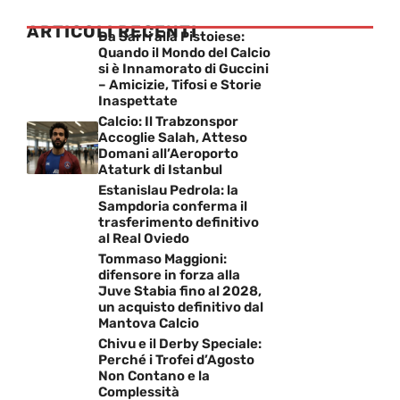
ARTICOLI RECENTI
Da Sarri alla Pistoiese:
Quando il Mondo del Calcio
si è Innamorato di Guccini
– Amicizie, Tifosi e Storie
Inaspettate
Calcio: Il Trabzonspor
Accoglie Salah, Atteso
Domani all’Aeroporto
Ataturk di Istanbul
Estanislau Pedrola: la
Sampdoria conferma il
trasferimento definitivo
al Real Oviedo
Tommaso Maggioni:
difensore in forza alla
Juve Stabia fino al 2028,
un acquisto definitivo dal
Mantova Calcio
Chivu e il Derby Speciale:
Perché i Trofei d’Agosto
Non Contano e la
Complessità