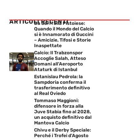
ARTICOLI RECENTI
Da Sarri alla Pistoiese:
Quando il Mondo del Calcio
si è Innamorato di Guccini
– Amicizie, Tifosi e Storie
Inaspettate
Calcio: Il Trabzonspor
Accoglie Salah, Atteso
Domani all’Aeroporto
Ataturk di Istanbul
Estanislau Pedrola: la
Sampdoria conferma il
trasferimento definitivo
al Real Oviedo
Tommaso Maggioni:
difensore in forza alla
Juve Stabia fino al 2028,
un acquisto definitivo dal
Mantova Calcio
Chivu e il Derby Speciale:
Perché i Trofei d’Agosto