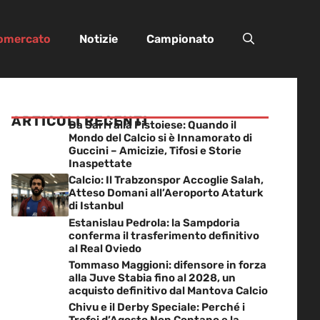
iomercato
Notizie
Campionato
ARTICOLI RECENTI
Da Sarri alla Pistoiese: Quando il
Mondo del Calcio si è Innamorato di
Guccini – Amicizie, Tifosi e Storie
Inaspettate
Calcio: Il Trabzonspor Accoglie Salah,
Atteso Domani all’Aeroporto Ataturk
di Istanbul
Estanislau Pedrola: la Sampdoria
conferma il trasferimento definitivo
al Real Oviedo
Tommaso Maggioni: difensore in forza
alla Juve Stabia fino al 2028, un
acquisto definitivo dal Mantova Calcio
Chivu e il Derby Speciale: Perché i
Trofei d’Agosto Non Contano e la