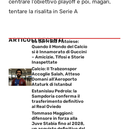
centrare l’obiettivo playoff e poi, magari,
tentare la risalita in Serie A
ARTICOLI RECENTI
Da Sarri alla Pistoiese:
Quando il Mondo del Calcio
si è Innamorato di Guccini
– Amicizie, Tifosi e Storie
Inaspettate
Calcio: Il Trabzonspor
Accoglie Salah, Atteso
Domani all’Aeroporto
Ataturk di Istanbul
Estanislau Pedrola: la
Sampdoria conferma il
trasferimento definitivo
al Real Oviedo
Tommaso Maggioni:
difensore in forza alla
Juve Stabia fino al 2028,
un acquisto definitivo dal