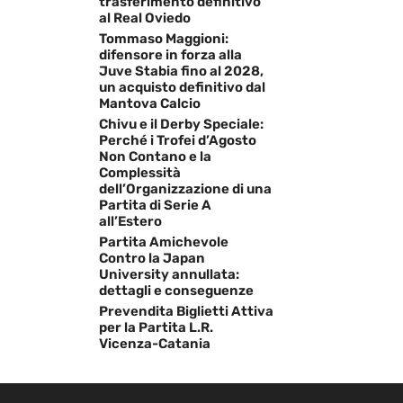
trasferimento definitivo
al Real Oviedo
Tommaso Maggioni:
difensore in forza alla
Juve Stabia fino al 2028,
un acquisto definitivo dal
Mantova Calcio
Chivu e il Derby Speciale:
Perché i Trofei d’Agosto
Non Contano e la
Complessità
dell’Organizzazione di una
Partita di Serie A
all’Estero
Partita Amichevole
Contro la Japan
University annullata:
dettagli e conseguenze
Prevendita Biglietti Attiva
per la Partita L.R.
Vicenza-Catania