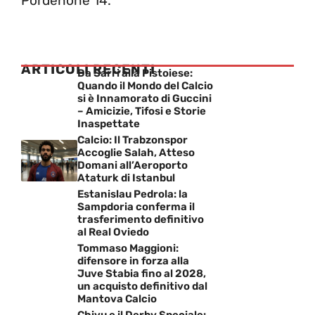
Pordenone 14.
ARTICOLI RECENTI
Da Sarri alla Pistoiese:
Quando il Mondo del Calcio
si è Innamorato di Guccini
– Amicizie, Tifosi e Storie
Inaspettate
Calcio: Il Trabzonspor
Accoglie Salah, Atteso
Domani all’Aeroporto
Ataturk di Istanbul
Estanislau Pedrola: la
Sampdoria conferma il
trasferimento definitivo
al Real Oviedo
Tommaso Maggioni:
difensore in forza alla
Juve Stabia fino al 2028,
un acquisto definitivo dal
Mantova Calcio