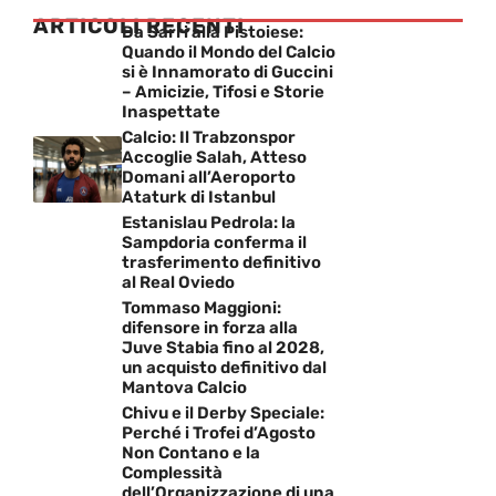
ARTICOLI RECENTI
Da Sarri alla Pistoiese:
Quando il Mondo del Calcio
si è Innamorato di Guccini
– Amicizie, Tifosi e Storie
Inaspettate
Calcio: Il Trabzonspor
Accoglie Salah, Atteso
Domani all’Aeroporto
Ataturk di Istanbul
Estanislau Pedrola: la
Sampdoria conferma il
trasferimento definitivo
al Real Oviedo
Tommaso Maggioni:
difensore in forza alla
Juve Stabia fino al 2028,
un acquisto definitivo dal
Mantova Calcio
Chivu e il Derby Speciale:
Perché i Trofei d’Agosto
Non Contano e la
Complessità
dell’Organizzazione di una