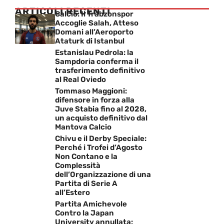
ARTICOLI RECENTI
Calcio: Il Trabzonspor
Accoglie Salah, Atteso
Domani all’Aeroporto
Ataturk di Istanbul
Estanislau Pedrola: la
Sampdoria conferma il
trasferimento definitivo
al Real Oviedo
Tommaso Maggioni:
difensore in forza alla
Juve Stabia fino al 2028,
un acquisto definitivo dal
Mantova Calcio
Chivu e il Derby Speciale:
Perché i Trofei d’Agosto
Non Contano e la
Complessità
dell’Organizzazione di una
Partita di Serie A
all’Estero
Partita Amichevole
Contro la Japan
University annullata: