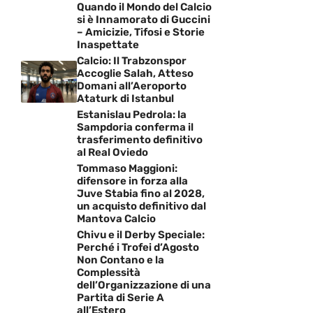
Quando il Mondo del Calcio
si è Innamorato di Guccini
– Amicizie, Tifosi e Storie
Inaspettate
Calcio: Il Trabzonspor
Accoglie Salah, Atteso
Domani all’Aeroporto
Ataturk di Istanbul
Estanislau Pedrola: la
Sampdoria conferma il
trasferimento definitivo
al Real Oviedo
Tommaso Maggioni:
difensore in forza alla
Juve Stabia fino al 2028,
un acquisto definitivo dal
Mantova Calcio
Chivu e il Derby Speciale:
Perché i Trofei d’Agosto
Non Contano e la
Complessità
dell’Organizzazione di una
Partita di Serie A
all’Estero