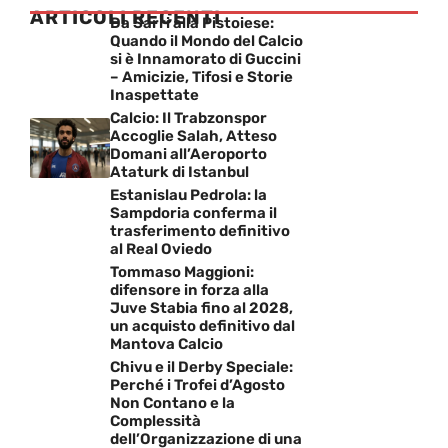
ARTICOLI RECENTI
Da Sarri alla Pistoiese:
Quando il Mondo del Calcio
si è Innamorato di Guccini
– Amicizie, Tifosi e Storie
Inaspettate
Calcio: Il Trabzonspor
Accoglie Salah, Atteso
Domani all’Aeroporto
Ataturk di Istanbul
Estanislau Pedrola: la
Sampdoria conferma il
trasferimento definitivo
al Real Oviedo
Tommaso Maggioni:
difensore in forza alla
Juve Stabia fino al 2028,
un acquisto definitivo dal
Mantova Calcio
Chivu e il Derby Speciale:
Perché i Trofei d’Agosto
Non Contano e la
Complessità
dell’Organizzazione di una