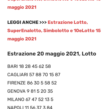
maggio 2021
LEGGI ANCHE >>>
Estrazione Lotto,
SuperEnalotto, Simbolotto e 10eLotto 15
maggio 2021
Estrazione 20 maggio 2021, Lotto
BARI 18 28 45 62 58
CAGLIARI 57 88 70 15 87
FIRENZE 86 30 5 58 52
GENOVA 9 81 5 20 35
MILANO 67 47 52 13 5
NAPOLI 11 56 37 3 84