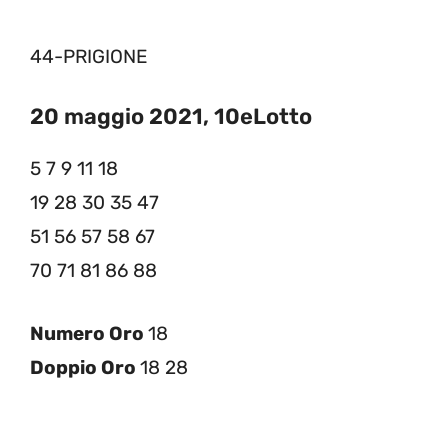
44-PRIGIONE
20 maggio 2021, 10eLotto
5 7 9 11 18
19 28 30 35 47
51 56 57 58 67
70 71 81 86 88
Numero Oro
18
Doppio Oro
18 28