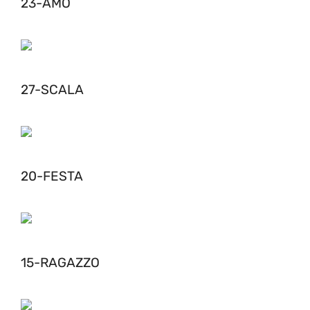
23-AMO
27-SCALA
20-FESTA
15-RAGAZZO