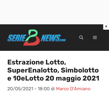
Vai
al
Menu
contenuto
Estrazione Lotto,
SuperEnalotto, Simbolotto
e 10eLotto 20 maggio 2021
20/05/2021 - 18:00
di
Marco D'Amiano