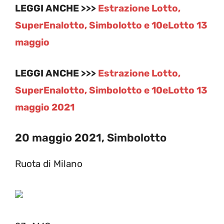
LEGGI ANCHE >>>
Estrazione Lotto,
SuperEnalotto, Simbolotto e 10eLotto 13
maggio
LEGGI ANCHE >>>
Estrazione Lotto,
SuperEnalotto, Simbolotto e 10eLotto 13
maggio 2021
20 maggio 2021, Simbolotto
Ruota di Milano