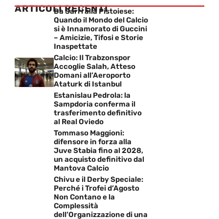
ARTICOLI RECENTI
Da Sarri alla Pistoiese:
Quando il Mondo del Calcio
si è Innamorato di Guccini
– Amicizie, Tifosi e Storie
Inaspettate
Calcio: Il Trabzonspor
Accoglie Salah, Atteso
Domani all’Aeroporto
Ataturk di Istanbul
Estanislau Pedrola: la
Sampdoria conferma il
trasferimento definitivo
al Real Oviedo
Tommaso Maggioni:
difensore in forza alla
Juve Stabia fino al 2028,
un acquisto definitivo dal
Mantova Calcio
Chivu e il Derby Speciale:
Perché i Trofei d’Agosto
Non Contano e la
Complessità
dell’Organizzazione di una