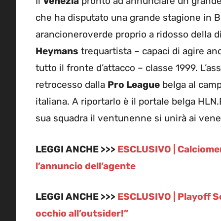
Il
Venezia
pronto ad annunciare un grande 
che ha disputato una grande stagione in B
arancioneroverde proprio a ridosso della dis
Heymans
trequartista – capaci di agire a
tutto il fronte d’attacco – classe 1999. L’as
retrocesso dalla
Pro League
belga al camp
italiana. A riportarlo è il portale belga HL
sua squadra il ventunenne si unirà ai venet
LEGGI ANCHE >>>
ESCLUSIVO | Calciomer
l’annuncio dell’agente
LEGGI ANCHE >>>
ESCLUSIVO | Playoff Se
occhio all’outsider!”