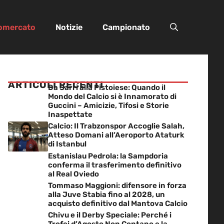
iomercato
Notizie
Campionato
ARTICOLI RECENTI
Da Sarri alla Pistoiese: Quando il
Mondo del Calcio si è Innamorato di
Guccini – Amicizie, Tifosi e Storie
Inaspettate
Calcio: Il Trabzonspor Accoglie Salah,
Atteso Domani all’Aeroporto Ataturk
di Istanbul
Estanislau Pedrola: la Sampdoria
conferma il trasferimento definitivo
al Real Oviedo
Tommaso Maggioni: difensore in forza
alla Juve Stabia fino al 2028, un
acquisto definitivo dal Mantova Calcio
Chivu e il Derby Speciale: Perché i
Trofei d’Agosto Non Contano e la