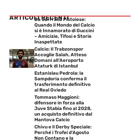
ARTICOLI RECENTI
Da Sarri alla Pistoiese:
Quando il Mondo del Calcio
si è Innamorato di Guccini
– Amicizie, Tifosi e Storie
Inaspettate
Calcio: Il Trabzonspor
Accoglie Salah, Atteso
Domani all’Aeroporto
Ataturk di Istanbul
Estanislau Pedrola: la
Sampdoria conferma il
trasferimento definitivo
al Real Oviedo
Tommaso Maggioni:
difensore in forza alla
Juve Stabia fino al 2028,
un acquisto definitivo dal
Mantova Calcio
Chivu e il Derby Speciale:
Perché i Trofei d’Agosto
Non Contano e la