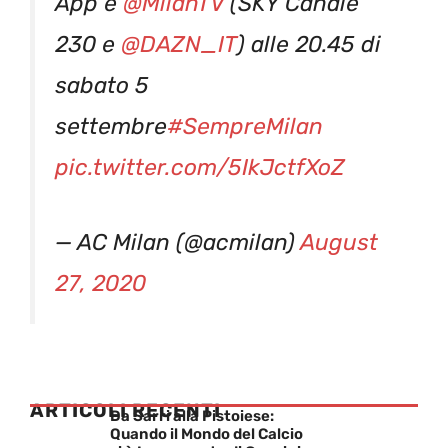
App e
@MilanTV
(SKY Canale
230 e
@DAZN_IT
) alle 20.45 di
sabato 5
settembre
#SempreMilan
pic.twitter.com/5IkJctfXoZ
— AC Milan (@acmilan)
August
27, 2020
ARTICOLI RECENTI
Da Sarri alla Pistoiese:
Quando il Mondo del Calcio