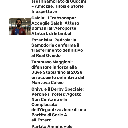
si è Innamorato di Guccini
– Amicizie, Tifosi e Storie
Inaspettate
Calcio: Il Trabzonspor
Accoglie Salah, Atteso
Domani all’Aeroporto
Ataturk di Istanbul
Estanislau Pedrola: la
Sampdoria conferma il
trasferimento definitivo
al Real Oviedo
Tommaso Maggioni:
difensore in forza alla
Juve Stabia fino al 2028,
un acquisto definitivo dal
Mantova Calcio
Chivu e il Derby Speciale:
Perché i Trofei d’Agosto
Non Contano e la
Complessità
dell’Organizzazione di una
Partita di Serie A
all’Estero
Partita Amichevole