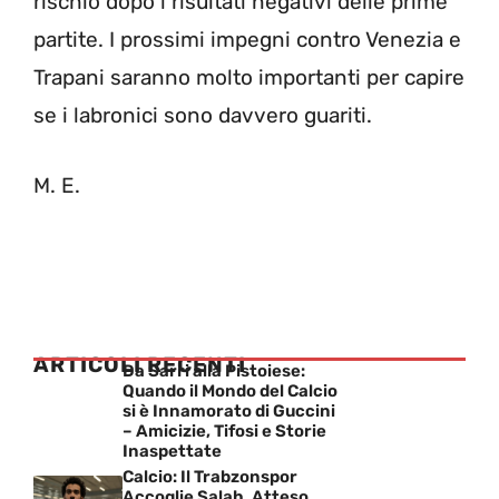
rischio dopo i risultati negativi delle prime
partite. I prossimi impegni contro Venezia e
Trapani saranno molto importanti per capire
se i labronici sono davvero guariti.
M. E.
ARTICOLI RECENTI
Da Sarri alla Pistoiese:
Quando il Mondo del Calcio
si è Innamorato di Guccini
– Amicizie, Tifosi e Storie
Inaspettate
Calcio: Il Trabzonspor
Accoglie Salah, Atteso