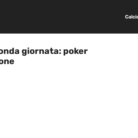
Calc
econda giornata: poker
tone