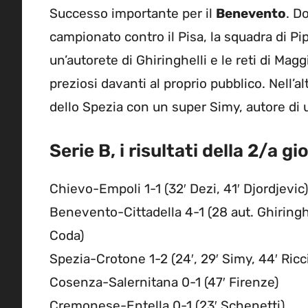
Successo importante per il
Benevento
. D
campionato contro il Pisa, la squadra di P
un’autorete di Ghiringhelli e le reti di Mag
preziosi davanti al proprio pubblico. Nell’al
dello Spezia con un super Simy, autore di 
Serie B, i risultati della 2/a g
Chievo-Empoli 1-1 (32′ Dezi, 41′ Djordjevic)
Benevento-Cittadella 4-1 (28 aut. Ghiringhe
Coda)
Spezia-Crotone 1-2 (24′, 29′ Simy, 44′ Ricci
Cosenza-Salernitana 0-1 (47′ Firenze)
Cremonese-Entella 0-1 (23′ Schenetti)