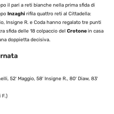
opo il pari a reti bianche nella prima sfida di
ippo
Inzaghi
rifila quattro reti al Cittadella:
gio, Insigne R. e Coda hanno regalato tre punti
tra sfida delle 18 colpaccio del
Crotone
in casa
una doppietta decisiva.
iornata
lli, 52′ Maggio, 58′ Insigne R., 80′ Diaw, 83′
 F.)