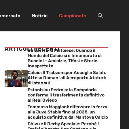
iomercato
Notizie
Campionato
ARTICOLI RECENTI
Da Sarri alla Pistoiese: Quando il
Mondo del Calcio si è Innamorato di
Guccini – Amicizie, Tifosi e Storie
Inaspettate
Calcio: Il Trabzonspor Accoglie Salah,
Atteso Domani all’Aeroporto Ataturk
di Istanbul
Estanislau Pedrola: la Sampdoria
conferma il trasferimento definitivo
al Real Oviedo
Tommaso Maggioni: difensore in forza
alla Juve Stabia fino al 2028, un
acquisto definitivo dal Mantova Calcio
Chivu e il Derby Speciale: Perché i
Trofei d’Agosto Non Contano e la