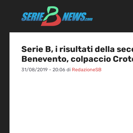
Vai
al
contenuto
Serie B, i risultati della s
Benevento, colpaccio Cro
31/08/2019 - 20:06
di
RedazioneSB