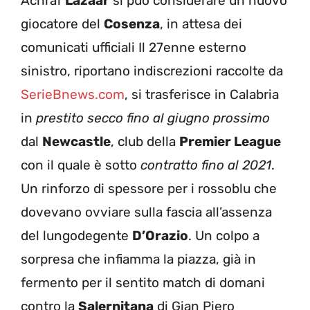
Achraf
Lazaar
si può considerare un nuovo
giocatore del
Cosenza
, in attesa dei
comunicati ufficiali Il 27enne esterno
sinistro, riportano indiscrezioni raccolte da
SerieBnews.com
, si trasferisce in Calabria
in
prestito secco fino al giugno prossimo
dal
Newcastle
, club della
Premier League
con il quale è sotto
contratto fino al 2021
.
Un rinforzo di spessore per i rossoblu che
dovevano ovviare sulla fascia all’assenza
del lungodegente
D’Orazio
. Un colpo a
sorpresa che infiamma la piazza, già in
fermento per il sentito match di domani
contro la
Salernitana
di Gian Piero