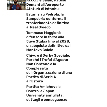
Accoglie Salah, Atteso
Domani all’Aeroporto
Ataturk di Istanbul
Estanislau Pedrola: la
Sampdoria conferma il
trasferimento definitivo
al Real Oviedo
Tommaso Maggioni:
difensore in forza alla
Juve Stabia fino al 2028,
un acquisto definitivo dal
Mantova Calcio
Chivu e il Derby Speciale:
Perché i Trofei d’Agosto
Non Contano e la
Complessità
dell’Organizzazione di una
Partita di Serie A
all’Estero
Partita Amichevole
Contro la Japan
University annullata:
dettagli e conseguenze