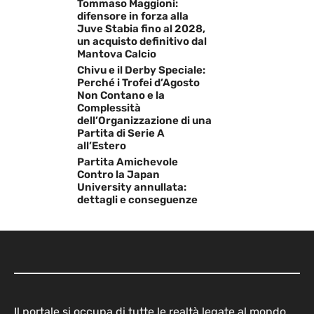
Tommaso Maggioni:
difensore in forza alla
Juve Stabia fino al 2028,
un acquisto definitivo dal
Mantova Calcio
Chivu e il Derby Speciale:
Perché i Trofei d’Agosto
Non Contano e la
Complessità
dell’Organizzazione di una
Partita di Serie A
all’Estero
Partita Amichevole
Contro la Japan
University annullata:
dettagli e conseguenze
Il portale si occupa di tutte le realtà legate al mondo