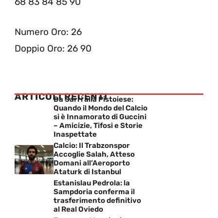
68 83 84 85 90
Numero Oro: 26
Doppio Oro: 26 90
ARTICOLI RECENTI
Da Sarri alla Pistoiese:
Quando il Mondo del Calcio
si è Innamorato di Guccini
– Amicizie, Tifosi e Storie
Inaspettate
Calcio: Il Trabzonspor
Accoglie Salah, Atteso
Domani all’Aeroporto
Ataturk di Istanbul
Estanislau Pedrola: la
Sampdoria conferma il
trasferimento definitivo
al Real Oviedo