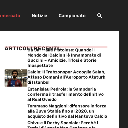
iomercato
Notizie
Campionato
ARTICOLI RECENTI
Da Sarri alla Pistoiese: Quando il
Mondo del Calcio si è Innamorato di
Guccini – Amicizie, Tifosi e Storie
Inaspettate
Calcio: Il Trabzonspor Accoglie Salah,
Atteso Domani all’Aeroporto Ataturk
di Istanbul
Estanislau Pedrola: la Sampdoria
conferma il trasferimento definitivo
al Real Oviedo
Tommaso Maggioni: difensore in forza
alla Juve Stabia fino al 2028, un
acquisto definitivo dal Mantova Calcio
Chivu e il Derby Speciale: Perché i
Trofei d’Agosto Non Contano e la