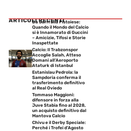
ARTICOLI RECENTI
Da Sarri alla Pistoiese:
Quando il Mondo del Calcio
si è Innamorato di Guccini
– Amicizie, Tifosi e Storie
Inaspettate
Calcio: Il Trabzonspor
Accoglie Salah, Atteso
Domani all’Aeroporto
Ataturk di Istanbul
Estanislau Pedrola: la
Sampdoria conferma il
trasferimento definitivo
al Real Oviedo
Tommaso Maggioni:
difensore in forza alla
Juve Stabia fino al 2028,
un acquisto definitivo dal
Mantova Calcio
Chivu e il Derby Speciale:
Perché i Trofei d’Agosto