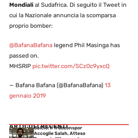
Mondiali
al Sudafrica. Di seguito il Tweet in
cui la Nazionale annuncia la scomparsa
proprio bomber:
@BafanaBafana
legend Phil Masinga has
passed on.
MHSRIP
pic.twitter.com/SCz0c9yxcQ
— Bafana Bafana (@BafanaBafana)
13
gennaio 2019
ARTICOLI RECENTI
Calcio: Il Trabzonspor
Accoglie Salah, Atteso