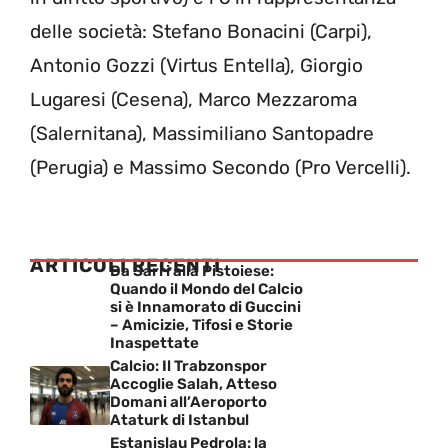
delle società: Stefano Bonacini (Carpi),
Antonio Gozzi (Virtus Entella), Giorgio
Lugaresi (Cesena), Marco Mezzaroma
(Salernitana), Massimiliano Santopadre
(Perugia) e Massimo Secondo (Pro Vercelli).
ARTICOLI RECENTI
Da Sarri alla Pistoiese:
Quando il Mondo del Calcio
si è Innamorato di Guccini
– Amicizie, Tifosi e Storie
Inaspettate
Calcio: Il Trabzonspor
Accoglie Salah, Atteso
Domani all’Aeroporto
Ataturk di Istanbul
Estanislau Pedrola: la