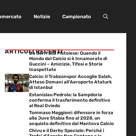
iomercato
Notizie
Campionato
ARTICOLI RECENTI
Da Sarri alla Pistoiese: Quando il
Mondo del Calcio si è Innamorato di
Guccini – Amicizie, Tifosi e Storie
Inaspettate
Calcio: Il Trabzonspor Accoglie Salah,
Atteso Domani all’Aeroporto Ataturk
di Istanbul
Estanislau Pedrola: la Sampdoria
conferma il trasferimento definitivo
al Real Oviedo
Tommaso Maggioni: difensore in forza
alla Juve Stabia fino al 2028, un
acquisto definitivo dal Mantova Calcio
Chivu e il Derby Speciale: Perché i
Trofei d’Agosto Non Contano e la