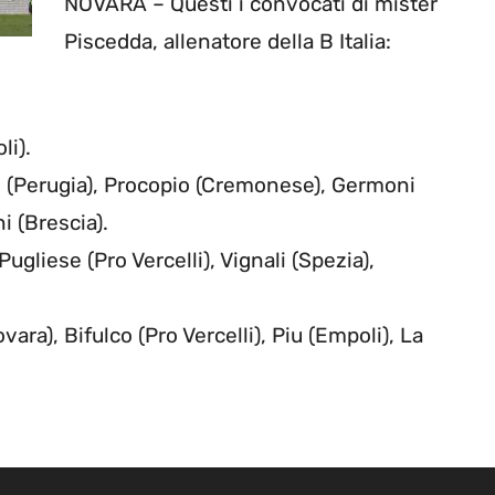
NOVARA – Questi i convocati di mister
Piscedda, allenatore della B Italia:
li).
e (Perugia), Procopio (Cremonese), Germoni
i (Brescia).
Pugliese (Pro Vercelli), Vignali (Spezia),
vara), Bifulco (Pro Vercelli), Piu (Empoli), La