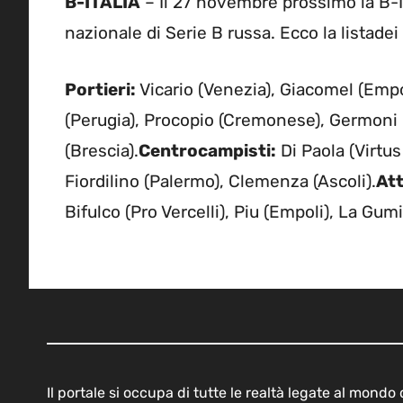
B-ITALIA
– Il 27 novembre prossimo la B-It
nazionale di Serie B russa. Ecco la listadei
Portieri:
Vicario (Venezia), Giacomel (Empo
(Perugia), Procopio (Cremonese), Germoni (
(Brescia).
Centrocampisti:
Di Paola (Virtus 
Fiordilino (Palermo), Clemenza (Ascoli).
Att
Bifulco (Pro Vercelli), Piu (Empoli), La Gum
Il portale si occupa di tutte le realtà legate al mond