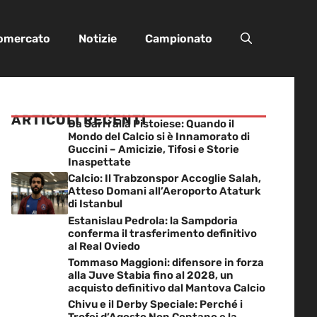
iomercato
Notizie
Campionato
ARTICOLI RECENTI
Da Sarri alla Pistoiese: Quando il
Mondo del Calcio si è Innamorato di
Guccini – Amicizie, Tifosi e Storie
Inaspettate
Calcio: Il Trabzonspor Accoglie Salah,
Atteso Domani all’Aeroporto Ataturk
di Istanbul
Estanislau Pedrola: la Sampdoria
conferma il trasferimento definitivo
al Real Oviedo
Tommaso Maggioni: difensore in forza
alla Juve Stabia fino al 2028, un
acquisto definitivo dal Mantova Calcio
Chivu e il Derby Speciale: Perché i
Trofei d’Agosto Non Contano e la