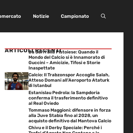
iomercato
Notizie
Campionato
ARTICOLI RECENTI
Da Sarri alla Pistoiese: Quando il
Mondo del Calcio si è Innamorato di
Guccini – Amicizie, Tifosi e Storie
Inaspettate
Calcio: Il Trabzonspor Accoglie Salah,
Atteso Domani all’Aeroporto Ataturk
di Istanbul
Estanislau Pedrola: la Sampdoria
conferma il trasferimento definitivo
al Real Oviedo
Tommaso Maggioni: difensore in forza
alla Juve Stabia fino al 2028, un
acquisto definitivo dal Mantova Calcio
Chivu e il Derby Speciale: Perché i
Trofei d’Agosto Non Contano e la