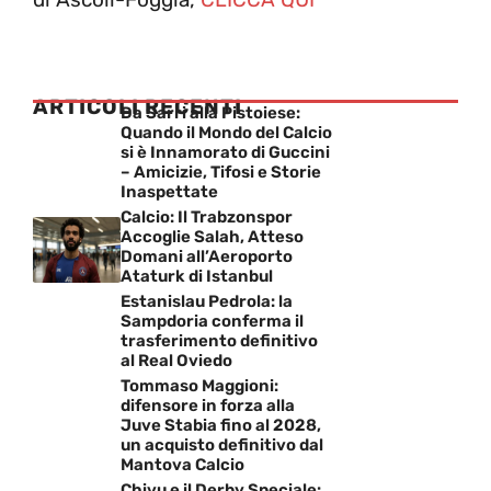
ARTICOLI RECENTI
Da Sarri alla Pistoiese:
Quando il Mondo del Calcio
si è Innamorato di Guccini
– Amicizie, Tifosi e Storie
Inaspettate
Calcio: Il Trabzonspor
Accoglie Salah, Atteso
Domani all’Aeroporto
Ataturk di Istanbul
Estanislau Pedrola: la
Sampdoria conferma il
trasferimento definitivo
al Real Oviedo
Tommaso Maggioni:
difensore in forza alla
Juve Stabia fino al 2028,
un acquisto definitivo dal
Mantova Calcio
Chivu e il Derby Speciale: