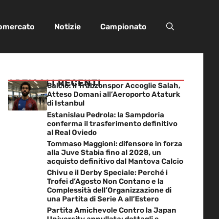
iomercato
Notizie
Campionato
ARTICOLI RECENTI
Calcio: Il Trabzonspor Accoglie Salah,
Atteso Domani all’Aeroporto Ataturk
di Istanbul
Estanislau Pedrola: la Sampdoria
conferma il trasferimento definitivo
al Real Oviedo
Tommaso Maggioni: difensore in forza
alla Juve Stabia fino al 2028, un
acquisto definitivo dal Mantova Calcio
Chivu e il Derby Speciale: Perché i
Trofei d’Agosto Non Contano e la
Complessità dell’Organizzazione di
una Partita di Serie A all’Estero
Partita Amichevole Contro la Japan
University annullata: dettagli e