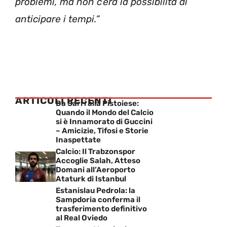
problemi, ma non c’era la possibilità di
anticipare i tempi.”
ARTICOLI RECENTI
Da Sarri alla Pistoiese:
Quando il Mondo del Calcio
si è Innamorato di Guccini
– Amicizie, Tifosi e Storie
Inaspettate
Calcio: Il Trabzonspor
Accoglie Salah, Atteso
Domani all’Aeroporto
Ataturk di Istanbul
Estanislau Pedrola: la
Sampdoria conferma il
trasferimento definitivo
al Real Oviedo