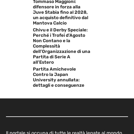
Tommaso Maggioni:
difensore in forza alla
Juve Stabia fino al 2028,
un acquisto definitivo dal
Mantova Calcio
Chivu e il Derby Speciale:
Perché i Trofei d’Agosto
Non Contano e la
Complessità
dell’Organizzazione di una
Partita di Serie A
all’Estero
Partita Amichevole
Contro la Japan
University annullata:
dettagli e conseguenze
Il portale si occupa di tutte le realtà legate al mondo