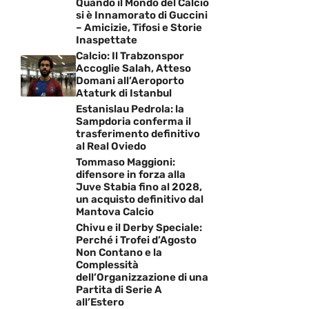
Quando il Mondo del Calcio
si è Innamorato di Guccini
– Amicizie, Tifosi e Storie
Inaspettate
Calcio: Il Trabzonspor
Accoglie Salah, Atteso
Domani all’Aeroporto
Ataturk di Istanbul
Estanislau Pedrola: la
Sampdoria conferma il
trasferimento definitivo
al Real Oviedo
Tommaso Maggioni:
difensore in forza alla
Juve Stabia fino al 2028,
un acquisto definitivo dal
Mantova Calcio
Chivu e il Derby Speciale:
Perché i Trofei d’Agosto
Non Contano e la
Complessità
dell’Organizzazione di una
Partita di Serie A
all’Estero