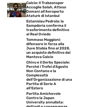
Calcio: Il Trabzonspor
Accoglie Salah, Atteso
Domani all’Aeroporto
Ataturk di Istanbul
Estanislau Pedrola: la
Sampdoria conferma il
trasferimento definitivo
al Real Oviedo
Tommaso Maggioni:
difensore in forza alla
Juve Stabia fino al 2028,
un acquisto definitivo dal
Mantova Calcio
Chivu e il Derby Speciale:
Perché i Trofei d’Agosto
Non Contano e la
Complessità
dell’Organizzazione di una
Partita di Serie A
all’Estero
Partita Amichevole
Contro la Japan
University annullata:
dettagli e conseguenze