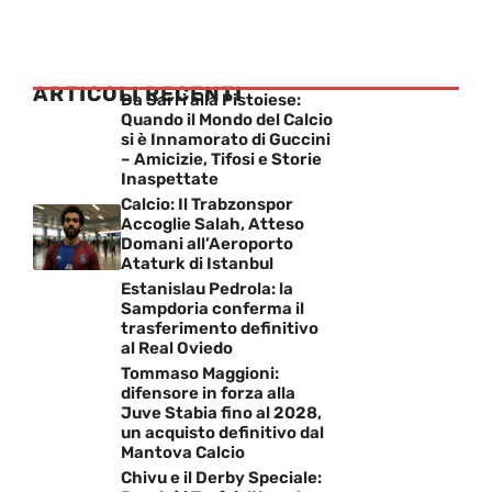
ARTICOLI RECENTI
Da Sarri alla Pistoiese:
Quando il Mondo del Calcio
si è Innamorato di Guccini
– Amicizie, Tifosi e Storie
Inaspettate
Calcio: Il Trabzonspor
Accoglie Salah, Atteso
Domani all’Aeroporto
Ataturk di Istanbul
Estanislau Pedrola: la
Sampdoria conferma il
trasferimento definitivo
al Real Oviedo
Tommaso Maggioni:
difensore in forza alla
Juve Stabia fino al 2028,
un acquisto definitivo dal
Mantova Calcio
Chivu e il Derby Speciale: