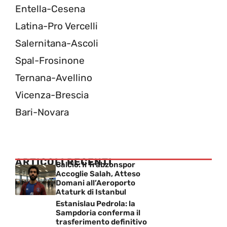
Entella-Cesena
Latina-Pro Vercelli
Salernitana-Ascoli
Spal-Frosinone
Ternana-Avellino
Vicenza-Brescia
Bari-Novara
ARTICOLI RECENTI
Calcio: Il Trabzonspor
Accoglie Salah, Atteso
Domani all’Aeroporto
Ataturk di Istanbul
Estanislau Pedrola: la
Sampdoria conferma il
trasferimento definitivo