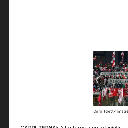
Carpi (getty image
CARPI-TERNANA Le formazioni ufficiali: