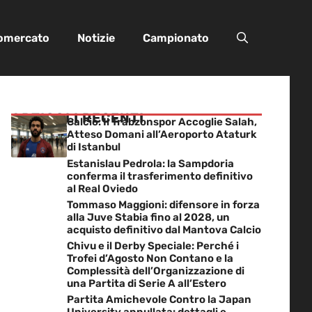
iomercato
Notizie
Campionato
ARTICOLI RECENTI
Calcio: Il Trabzonspor Accoglie Salah,
Atteso Domani all’Aeroporto Ataturk
di Istanbul
Estanislau Pedrola: la Sampdoria
conferma il trasferimento definitivo
al Real Oviedo
Tommaso Maggioni: difensore in forza
alla Juve Stabia fino al 2028, un
acquisto definitivo dal Mantova Calcio
Chivu e il Derby Speciale: Perché i
Trofei d’Agosto Non Contano e la
Complessità dell’Organizzazione di
una Partita di Serie A all’Estero
Partita Amichevole Contro la Japan
University annullata: dettagli e