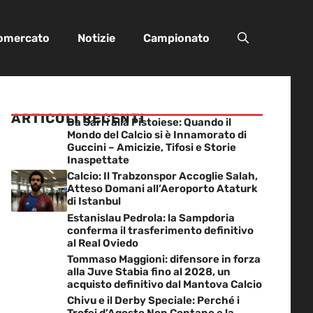
iomercato
Notizie
Campionato
ARTICOLI RECENTI
Da Sarri alla Pistoiese: Quando il
Mondo del Calcio si è Innamorato di
Guccini – Amicizie, Tifosi e Storie
Inaspettate
Calcio: Il Trabzonspor Accoglie Salah,
Atteso Domani all’Aeroporto Ataturk
di Istanbul
Estanislau Pedrola: la Sampdoria
conferma il trasferimento definitivo
al Real Oviedo
Tommaso Maggioni: difensore in forza
alla Juve Stabia fino al 2028, un
acquisto definitivo dal Mantova Calcio
Chivu e il Derby Speciale: Perché i
Trofei d’Agosto Non Contano e la