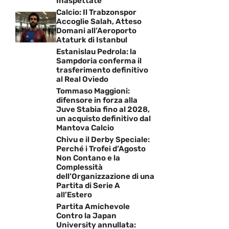
Inaspettate
Calcio: Il Trabzonspor
Accoglie Salah, Atteso
Domani all’Aeroporto
Ataturk di Istanbul
Estanislau Pedrola: la
Sampdoria conferma il
trasferimento definitivo
al Real Oviedo
Tommaso Maggioni:
difensore in forza alla
Juve Stabia fino al 2028,
un acquisto definitivo dal
Mantova Calcio
Chivu e il Derby Speciale:
Perché i Trofei d’Agosto
Non Contano e la
Complessità
dell’Organizzazione di una
Partita di Serie A
all’Estero
Partita Amichevole
Contro la Japan
University annullata: