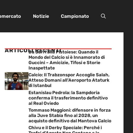
iomercato
Notizie
Campionato
ARTICOLI RECENTI
Da Sarri alla Pistoiese: Quando il
Mondo del Calcio si è Innamorato di
Guccini – Amicizie, Tifosi e Storie
Inaspettate
Calcio: Il Trabzonspor Accoglie Salah,
Atteso Domani all’Aeroporto Ataturk
di Istanbul
Estanislau Pedrola: la Sampdoria
conferma il trasferimento definitivo
al Real Oviedo
Tommaso Maggioni: difensore in forza
alla Juve Stabia fino al 2028, un
acquisto definitivo dal Mantova Calcio
Chivu e il Derby Speciale: Perché i
Trofei d’Agosto Non Contano e la