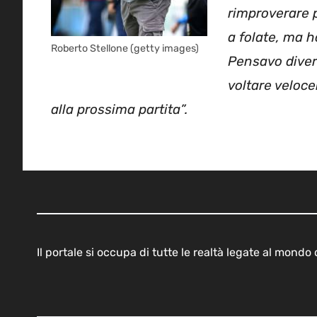
rimproverare p
a folate, ma ho
Roberto Stellone (getty images)
Pensavo diver
voltare veloce
alla prossima partita”.
Il portale si occupa di tutte le realtà legate al mond