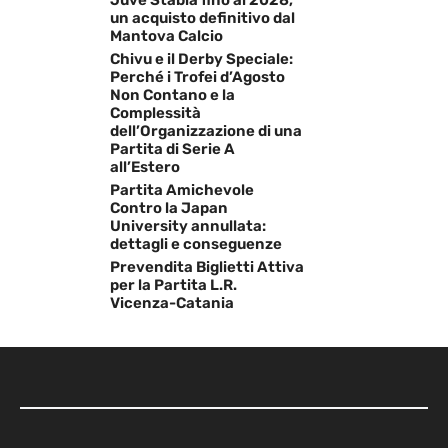
Juve Stabia fino al 2028,
un acquisto definitivo dal
Mantova Calcio
Chivu e il Derby Speciale:
Perché i Trofei d’Agosto
Non Contano e la
Complessità
dell’Organizzazione di una
Partita di Serie A
all’Estero
Partita Amichevole
Contro la Japan
University annullata:
dettagli e conseguenze
Prevendita Biglietti Attiva
per la Partita L.R.
Vicenza-Catania