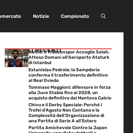
iomercato
Notizie
Campionato
ARTICOLI RECENTI
Calcio: Il Trabzonspor Accoglie Salah,
Atteso Domani all’Aeroporto Ataturk
di Istanbul
Estanislau Pedrola: la Sampdoria
conferma il trasferimento definitivo
al Real Oviedo
Tommaso Maggioni: difensore in forza
alla Juve Stabia fino al 2028, un
acquisto definitivo dal Mantova Calcio
Chivu e il Derby Speciale: Perché i
Trofei d’Agosto Non Contano e la
Complessità dell’Organizzazione di
una Partita di Serie A all’Estero
Partita Amichevole Contro la Japan
University annullata: dettagli e