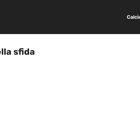
Calc
lla sfida