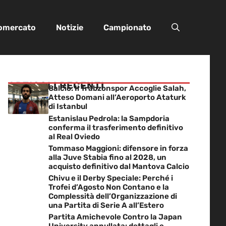
iomercato
Notizie
Campionato
ARTICOLI RECENTI
Calcio: Il Trabzonspor Accoglie Salah,
Atteso Domani all’Aeroporto Ataturk
di Istanbul
Estanislau Pedrola: la Sampdoria
conferma il trasferimento definitivo
al Real Oviedo
Tommaso Maggioni: difensore in forza
alla Juve Stabia fino al 2028, un
acquisto definitivo dal Mantova Calcio
Chivu e il Derby Speciale: Perché i
Trofei d’Agosto Non Contano e la
Complessità dell’Organizzazione di
una Partita di Serie A all’Estero
Partita Amichevole Contro la Japan
University annullata: dettagli e