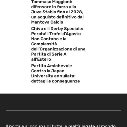
Tommaso Maggioni:
difensore in forza alla
Juve Stabia fino al 2028,
un acquisto definitivo dal
Mantova Calcio
Chivu e il Derby Speciale:
Perché i Trofei d’Agosto
Non Contano e la
Complessità
dell’Organizzazione di una
Partita di Serie A
all’Estero
Partita Amichevole
Contro la Japan
University annullata:
dettagli e conseguenze
Il portale si occupa di tutte le realtà legate al mondo