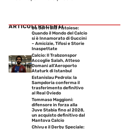
ARTICOLI RECENTI
Da Sarri alla Pistoiese:
Quando il Mondo del Calcio
si è Innamorato di Guccini
– Amicizie, Tifosi e Storie
Inaspettate
Calcio: Il Trabzonspor
Accoglie Salah, Atteso
Domani all’Aeroporto
Ataturk di Istanbul
Estanislau Pedrola: la
Sampdoria conferma il
trasferimento definitivo
al Real Oviedo
Tommaso Maggioni:
difensore in forza alla
Juve Stabia fino al 2028,
un acquisto definitivo dal
Mantova Calcio
Chivu e il Derby Speciale: